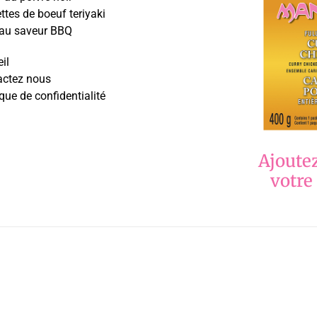
ttes de boeuf teriyaki
 au saveur BBQ
il
actez nous
ique de confidentialité
Ajoutez
votre