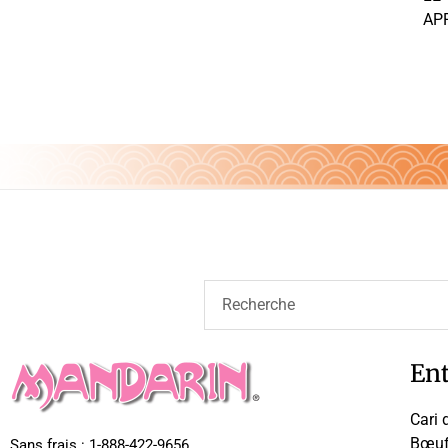
APP
Ent
Cari 
Bœuf 
Sans frais : 1-888-422-9656