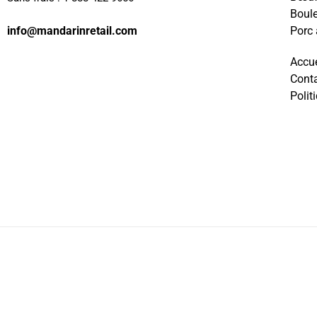
Boule
Porc
info@mandarinretail.com
Accue
Cont
Polit