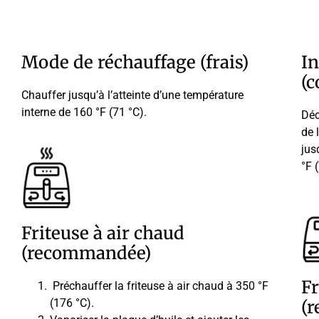
Mode de réchauffage (frais)
In
(c
Chauffer jusqu’à l’atteinte d’une température
interne de 160 °F (71 °C).
Déc
de 
jus
°F 
Friteuse à air chaud
(recommandée)
Fr
Préchauffer la friteuse à air chaud à 350 °F
(176 °C).
(