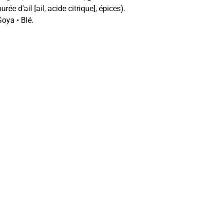
rée d’ail [ail, acide citrique], épices).
oya • Blé.