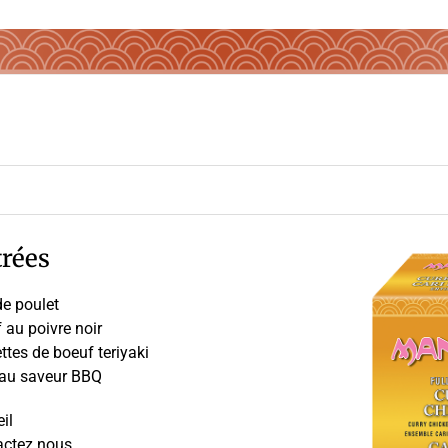
rées
de poulet
au poivre noir
ttes de boeuf teriyaki
 au saveur BBQ
il
actez nous