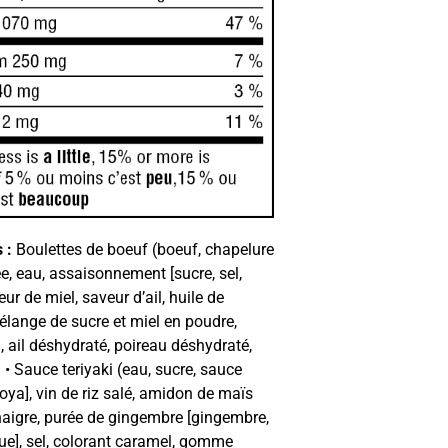
 :
Boulettes de boeuf (boeuf, chapelure
lée, eau, assaisonnement [sucre, sel,
ur de miel, saveur d’ail, huile de
élange de sucre et miel en poudre,
 ail déshydraté, poireau déshydraté,
) • Sauce teriyaki (eau, sucre, sauce
soya], vin de riz salé, amidon de maïs
naigre, purée de gingembre [gingembre,
que], sel, colorant caramel, gomme