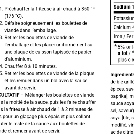
Préchauffer la friteuse à air chaud à 350 °F
(176 °C).
Défaire soigneusement les boulettes de
viande dans l’emballage.
Retirer les boulettes de viande de
l’emballage et les placer uniformément sur
une plaque de cuisson tapissée de papier
d’aluminium.
Chauffer 8 à 10 minutes.
Retirer les boulettes de viande de la plaque
Ingrédients
et les remuer dans un bol avec la sauce
de blé gril
avant de servir.
épices, save
CULTATIF
– Mélanger les boulettes de viande
paprika], m
s la moitié de la sauce, puis les faire chauffer
sauce soya,
s la friteuse à air chaud de 1 à 2 minutes de
sel, saveur
s pour un glaçage plus épais et plus collant.
soya [blé, 
uter le reste de la sauce aux boulettes de
modifié, vi
nde et remuer avant de servir.
acide citri